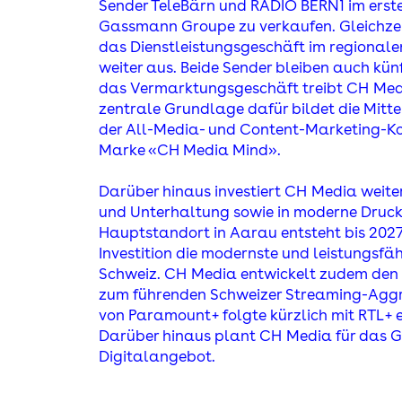
Sender TeleBärn und RADIO BERN1 im erst
Gassmann Groupe zu verkaufen. Gleichzei
das Dienstleistungsgeschäft im regionale
weiter aus. Beide Sender bleiben auch kün
das Vermarktungsgeschäft treibt C
H
Med
zentrale Grundlage dafür bildet die Mitt
der All-Media- und Content-Marketing-K
Marke «CH Media Mind».
Darüber hinaus investiert C
H
Media weiter
und Unterhaltung sowie in moderne Druck
Hauptstandort in Aarau entsteht bis 2027
Investition die modernste und leistungsfä
Schweiz. C
H
Media entwickelt zudem den
zum führenden Schweizer Streaming-Aggr
von Paramount+ folgte kürzlich mit RTL+ e
Darüber hinaus plant C
H
Media für das G
Digitalangebot.