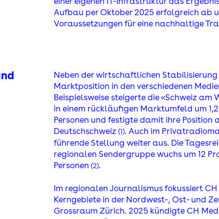
einer eigenen IT-Infrastruktur das Ergebnis
Aufbau per Oktober 2025 erfolgreich ab u
Voraussetzungen für eine nachhaltige Tr
und
Neben der wirtschaftlichen Stabilisierung
Marktposition in den verschiedenen Medi
Beispielsweise steigerte die «Schweiz am
in einem rückläufigen Marktumfeld um 1,2 
Personen und festigte damit ihre Position 
Deutschschweiz
. Auch im Privatradiom
(1)
führende Stellung weiter aus. Die Tagesre
regionalen Sendergruppe wuchs um 12 Proz
Personen
.
(2)
Im regionalen Journalismus fokussiert C
Kerngebiete in der Nordwest-, Ost- und Z
Grossraum Zürich. 2025 kündigte C
H
Medi