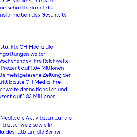
. C
H
Media schloss den
nd schaffte damit die
ansformation des Geschäfts.
 stärkte C
H
Media die
engattungen weiter.
 Wochenende» ihre Reichweite
Prozent auf 1,04 Millionen
als meistgelesene Zeitung der
arkt baute C
H
Media ihre
ichweite der nationalen und
ent auf 1,83 Millionen
H
Media die Aktivitäten auf die
entralschweiz sowie im
a deshalb an, die Berner