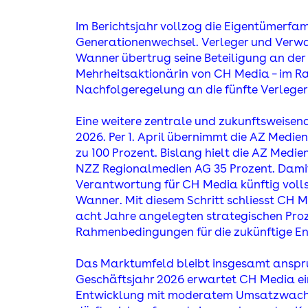
Im Berichtsjahr vollzog die Eigentümerfam
Generationenwechsel. Verleger und Verwa
Wanner übertrug seine Beteiligung an der
Mehrheitsaktionärin von C
H
Media – im R
Nachfolgeregelung an die fünfte Verlege
Eine weitere zentrale und zukunftsweisen
2026. Per 1. April übernimmt die AZ Medi
zu 100 Prozent. Bislang hielt die AZ Medie
NZZ Regionalmedien AG 35 Prozent. Damit
Verantwortung für C
H
Media künftig voll
Wanner. Mit diesem Schritt schliesst C
H
M
acht Jahre angelegten strategischen Proz
Rahmenbedingungen für die zukünftige En
Das Marktumfeld bleibt insgesamt anspru
Geschäftsjahr 2026 erwartet C
H
Media ei
Entwicklung mit moderatem Umsatzwachst