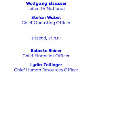
Wolfgang Elsässer
Leiter TV National
Stefan Wabel
Chief Operating Officer
sitzend, v.l.n.r.:
Roberto Rhiner
Chief Financial Officer
Lydia Zollinger
Chief Human Resources Officer
Florian Wanner
Leiter Regionale
Elektronische
Medien
und watson
Alex Greuter
Chief Information Officer