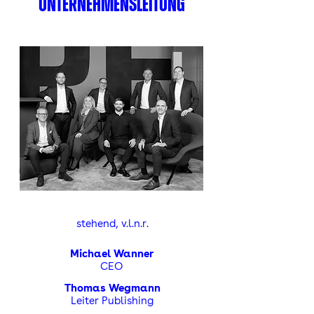
UNTERNEHMENSLEITUNG
stehend, v.l.n.r.
Michael Wanner
CEO
Thomas Wegmann
Leiter Publishing